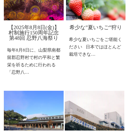
【2025年8月8日(金)】
希少な”夏いちご”狩り
村制施行150周年記念
第48回 忍野八海祭り
希少な夏いちごをご堪能く
ださい 日本ではほとんど
毎年8月8日に、山梨県南都
栽培できな…
留郡忍野村で村の平和と繁
栄を祈るために行われる
「忍野八…