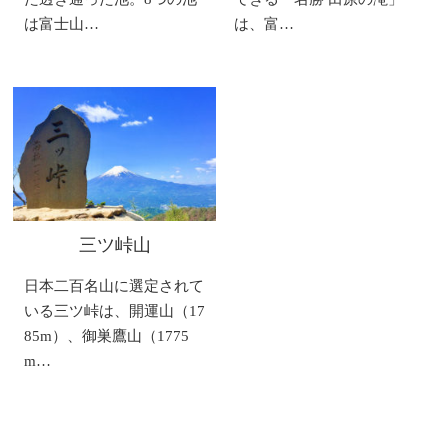
は富士山…
は、富…
三ツ峠山
日本二百名山に選定されて
いる三ツ峠は、開運山（17
85m）、御巣鷹山（1775
m…