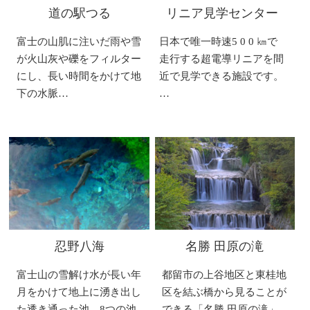
道の駅つる
リニア見学センター
富士の山肌に注いだ雨や雪
日本で唯一時速5 0 0 ㎞で
が火山灰や礫をフィルター
走行する超電導リニアを間
にし、長い時間をかけて地
近で見学できる施設です。
下の水脈…
…
忍野八海
名勝 田原の滝
富士山の雪解け水が長い年
都留市の上谷地区と東桂地
月をかけて地上に湧き出し
区を結ぶ橋から見ることが
た透き通った池。8つの池
できる「名勝 田原の滝」