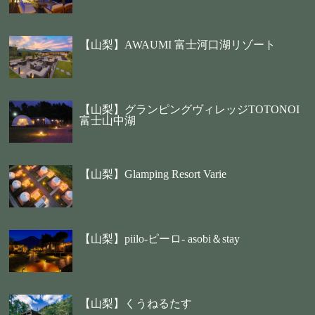
【山梨】AWAUMI 富士河口湖リゾート
【山梨】グランピングヴィレッジTOTONOI
富士山中湖
【山梨】Glamping Resort Varie
【山梨】piilo-ピーロ- asobi＆stay
【山梨】くうねるたす