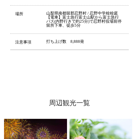
山梨県南都留郡忍野村 / 忍野中学校校庭
場所
【電車】富士急行富士山駅から富士急行
バス(内野行きで約25分)で忍野村役場前停
留所下車、徒歩5分
打ち上げ数 8,888発
注意事項
周辺観光一覧