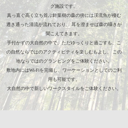
グ施設です。
真っ直ぐ高く立ち並ぶ針葉樹の森の傍には渓流魚が棲む
透き通った清流が流れており、
耳を澄ませば森の囁きが
聞こえてきます。
手付かずの大自然の中で、ただゆっくりと過ごすも、こ
の自然ならではのアクティビティを楽しむもよし、
この
地ならではのグランピングをご体験ください。
敷地内にはWi-Fiを完備し、ワーケーションとしてのご利
用も可能です。
大自然の中で新しいワークスタイルをご体験ください。