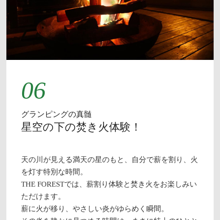
06
グランピングの真髄
星空の下の焚き火体験！
天の川が見える満天の星のもと、自分で薪を割り、火
を灯す特別な時間。
THE FORESTでは、薪割り体験と焚き火をお楽しみい
ただけます。
薪に火が移り、やさしい炎がゆらめく瞬間。