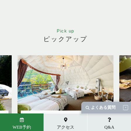
Pick up
ピックアップ
よくある質問
OR
グランピングに欠かせない食の楽しみ！TH
WEB予約
アクセス
Q&A
を
E FORESTのゴージャスBBQや朝食、生ビ