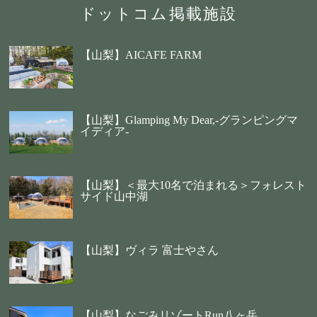
ドットコム掲載施設
【山梨】AICAFE FARM
【山梨】Glamping My Dear,-グランピングマ
イディア-
【山梨】＜最大10名で泊まれる＞フォレスト
サイド山中湖
【山梨】ヴィラ 富士やさん
【山梨】なごみリゾートRun八ヶ岳