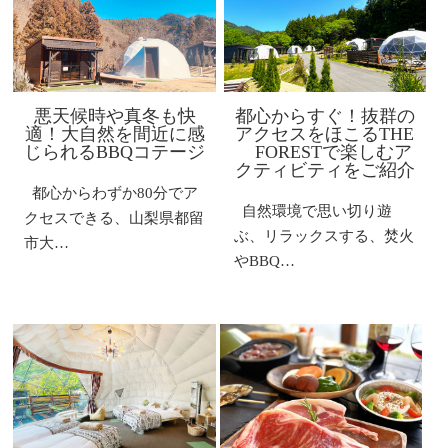
悪天候時や真冬も快
都心からすぐ！抜群の
適！大自然を間近に感
アクセスをほこるTHE
じられるBBQコテージ
FORESTで楽しむア
クティビティをご紹介
都心からわずか80分でア
自然環境で思い切り遊
クセスできる、山梨県都留
ぶ、リラックスする、焚火
市大…
やBBQ…