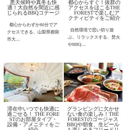
悪天候時や真冬も快
都心からすぐ！抜群の
適！大自然を間近に感
アクセスをほこるTHE
じられるBBQコテージ
FORESTで楽しむア
クティビティをご紹介
都心からわずか80分でア
自然環境で思い切り遊
クセスできる、山梨県都留
ぶ、リラックスする、焚火
市大…
やBBQ…
滞在中いつでも快適に
グランピングに欠かせ
過ごせる！ THE FORE
ない食の楽しみ！THE
STのお部屋タイプ・
FORESTのゴージャス
設備・アメニティをご
BBQや朝食、生ビール
紹介
も楽しめるフリードリ