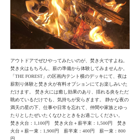
アウトドアでぜひやってみたいのが、焚き火ですよね。
焚き火はもちろん、薪の準備から体験してみませんか。
「THE FOREST」の区画内テント横のデッキにて、夜は
薪割り体験と焚き火が有料オプションにてお楽しみいた
だけます。 焚き火には癒し効果のあり、揺れる炎をただ
眺めているだけでも、気持ちが安らぎます。 静かな夜の
満天の星の下、仕事や日常を忘れて、仲間や家族とゆっ
たりとしたぜいたくなひとときをお過ごしください。
焚き火台：1,100円 焚き火台＋薪半束：1,500円 焚き
火台＋薪一束：1,900円 薪半束：400円 薪一束：800
円