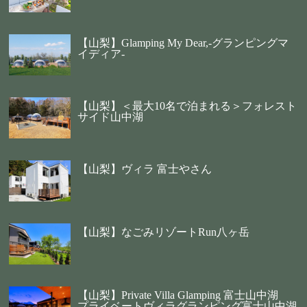
【山梨】Glamping My Dear,-グランピングマ
イディア-
【山梨】＜最大10名で泊まれる＞フォレスト
サイド山中湖
【山梨】ヴィラ 富士やさん
【山梨】なごみリゾートRun八ヶ岳
【山梨】Private Villa Glamping 富士山中湖
プライベートヴィラグランピング富士山中湖